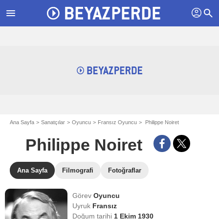
profil
menu
search
Ana Sayfa
Sanatçılar
Oyuncu
Fransız Oyuncu
Philippe Noiret
Philippe Noiret
Ana Sayfa
Filmografi
Fotoğraflar
Görev
Oyuncu
Uyruk
Fransız
Doğum tarihi
1 Ekim 1930