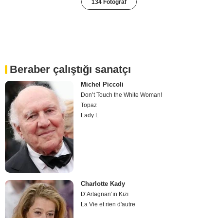
134 Fotoğraf
Beraber çalıştığı sanatçı
Michel Piccoli
Don’t Touch the White Woman!
Topaz
Lady L
Charlotte Kady
D’Artagnan’ın Kızı
La Vie et rien d'autre