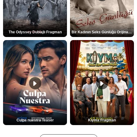
The Odyssey Dublajlı Fragman
Bir Kadının Seks Günlüğü Orijinal Fragman
Culpa nuestra Teaser
Kıyma Fragman