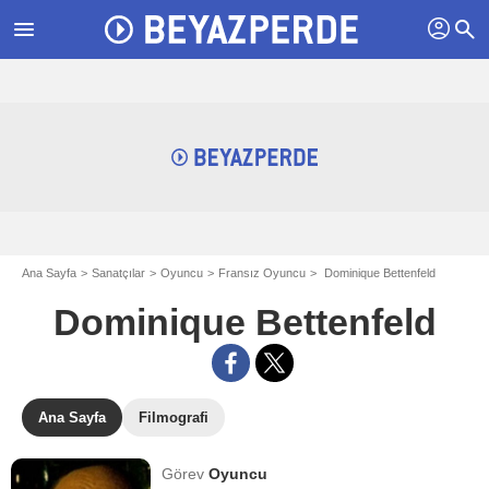
profil
menu
search
Ana Sayfa
Sanatçılar
Oyuncu
Fransız Oyuncu
Dominique Bettenfeld
Dominique Bettenfeld
Ana Sayfa
Filmografi
Görev
Oyuncu