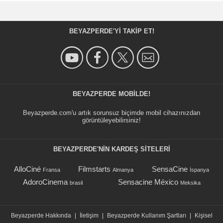
BEYAZPERDE'YI TAKIP ET!
BEYAZPERDE MOBILDE!
Beyazperde.com'u artık sorunsuz biçimde mobil cihazınızdan
görüntüleyebilirsiniz!
BEYAZPERDE'NIN KARDEŞ SİTELERİ
AlloCiné
Filmstarts
SensaCine
Fransa
Almanya
İspanya
AdoroCinema
Sensacine México
brasil
Meksika
Beyazperde Hakkında
|
İletişim
|
Beyazperde Kullanım Şartları
|
Kişisel