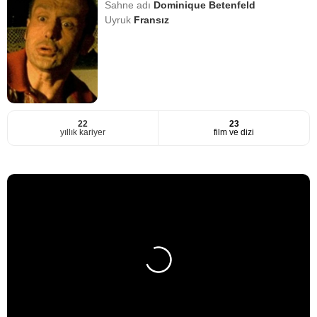
Sahne adı
Dominique Betenfeld
Uyruk
Fransız
22
23
yıllık kariyer
film ve dizi