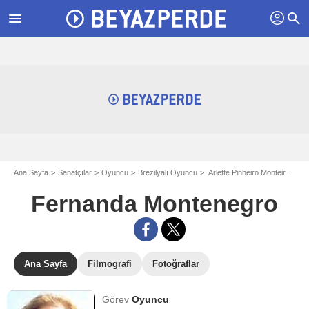
profil
menu
search
Ana Sayfa
Sanatçılar
Oyuncu
Brezilyalı Oyuncu
Arlette Pinheiro Monteiro Torres - aka Fernanda Montenegro
Fernanda Montenegro
Ana Sayfa
Filmografi
Fotoğraflar
Görev
Oyuncu