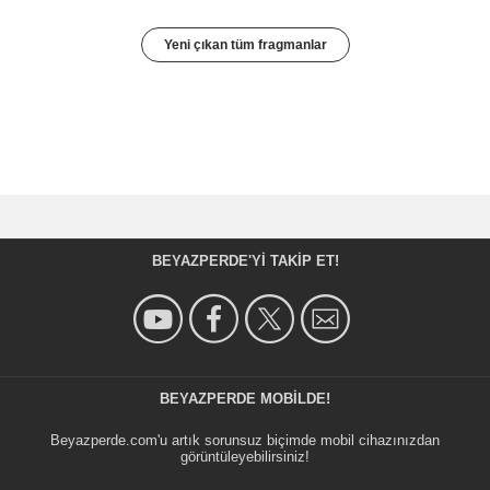
Yeni çıkan tüm fragmanlar
BEYAZPERDE'YI TAKIP ET!
BEYAZPERDE MOBILDE!
Beyazperde.com'u artık sorunsuz biçimde mobil cihazınızdan
görüntüleyebilirsiniz!