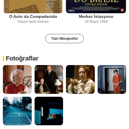
O Auto da Compadecida
Merkez İstasyonu
Vizyon tarihi belirsiz
28 Mayıs 1999
Tüm filmografisi
Fotoğraflar