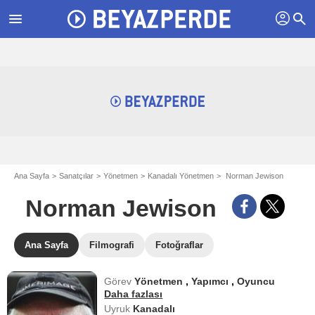
profil
menu
search
Ana Sayfa
Sanatçılar
Yönetmen
Kanadalı Yönetmen
Norman Jewison
Norman Jewison
Ana Sayfa
Filmografi
Fotoğraflar
Görev
Yönetmen
,
Yapımcı
,
Oyuncu
Daha fazlası
Uyruk
Kanadalı