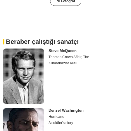
70 Fotoğraf
Beraber çalıştığı sanatçı
Steve McQueen
Thomas Crown Affair, The
Kumarbazlar Kralı
Denzel Washington
Hurricane
A soldier's story