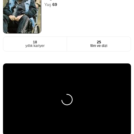
Yaş
69
18
25
yıllık kariyer
film ve dizi