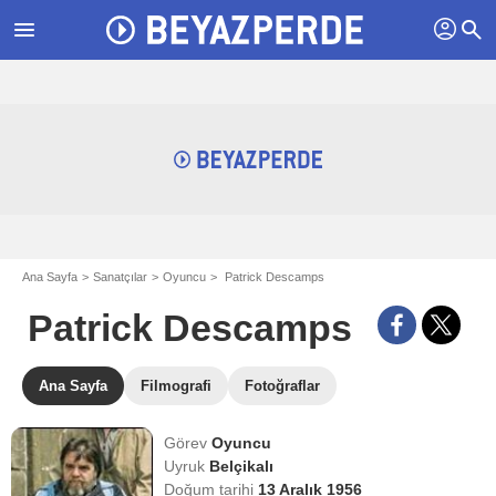
profil
menu
search
Ana Sayfa
Sanatçılar
Oyuncu
Patrick Descamps
Patrick Descamps
Ana Sayfa
Filmografi
Fotoğraflar
Görev
Oyuncu
Uyruk
Belçikalı
Doğum tarihi
13 Aralık 1956