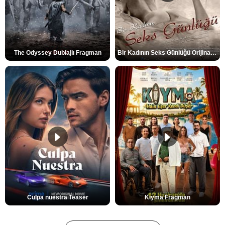
The Odyssey Dublajlı Fragman
Bir Kadının Seks Günlüğü Orijinal Fragman
Culpa nuestra Teaser
Kıyma Fragman