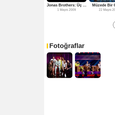
Jonas Brothers: Üç Boyutlu Konser Deneyi
Müzede Bir 
1 Mayıs 2009
22 Mayıs 2
Fotoğraflar