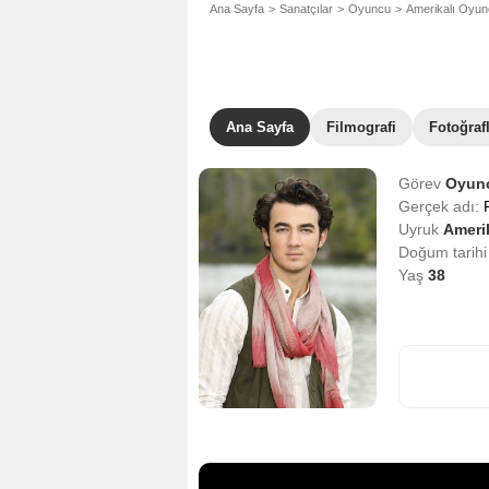
Ana Sayfa
Sanatçılar
Oyuncu
Amerikalı Oyu
Ana Sayfa
Filmografi
Fotoğraf
Görev
Oyun
Gerçek adı:
Uyruk
Amerik
Doğum tarih
Yaş
38