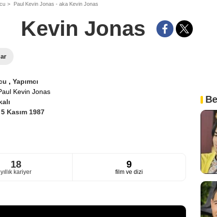
ncu
Paul Kevin Jonas - aka Kevin Jonas
Kevin Jonas
lar
cu
,
Yapımcı
Paul Kevin Jonas
Be
alı
i
5 Kasım 1987
18
9
yıllık kariyer
film ve dizi