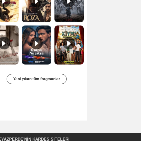
Bir Kadının Seks Günlüğü Orijinal Fragman
Culpa nuestra Teaser
Kıyma Fragman
Yeni çıkan tüm fragmanlar
EYAZPERDE'NIN KARDEŞ SİTELERİ