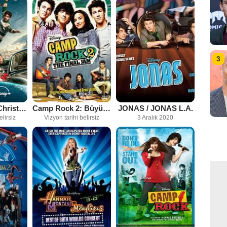
3
A Very Jonas Christmas Movie
Camp Rock 2: Büyük Final
JONAS / JONAS L.A.
elirsiz
Vizyon tarihi belirsiz
3 Aralık 2020