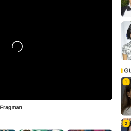
Gü
1
 Fragman
2