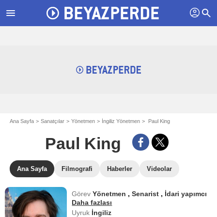
profil
menu
search
Ana Sayfa
Sanatçılar
Yönetmen
İngiliz Yönetmen
Paul King
Paul King
Ana Sayfa
Filmografi
Haberler
Videolar
Görev
Yönetmen
,
Senarist
,
İdari yapımcı
Daha fazlası
Uyruk
İngiliz