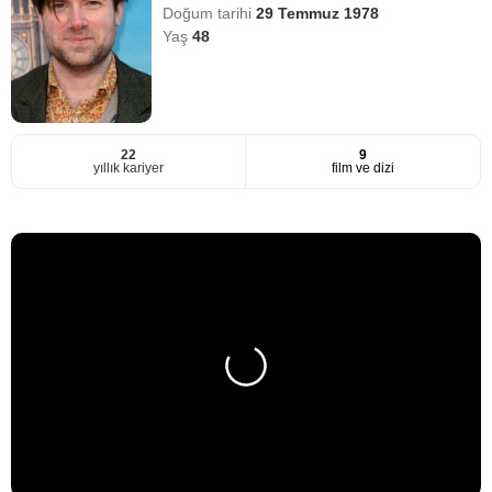
Doğum tarihi
29 Temmuz 1978
Yaş
48
22
9
yıllık kariyer
film ve dizi