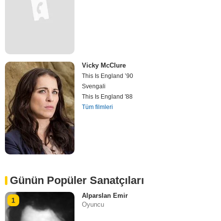
Vicky McClure
This Is England ’90
Svengali
This Is England '88
Tüm filmleri
Günün Popüler Sanatçıları
Alparslan Emir
1
Oyuncu