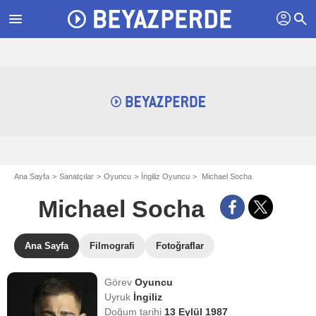
profil
menu
search
Ana Sayfa
Sanatçılar
Oyuncu
İngiliz Oyuncu
Michael Socha
Michael Socha
Ana Sayfa
Filmografi
Fotoğraflar
Görev
Oyuncu
Uyruk
İngiliz
Doğum tarihi
13 Eylül 1987