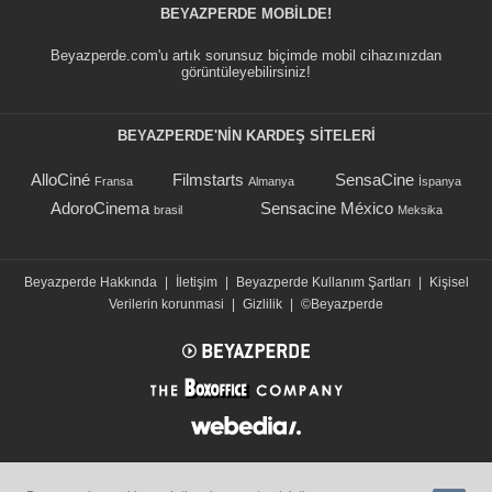
BEYAZPERDE MOBILDE!
Beyazperde.com'u artık sorunsuz biçimde mobil cihazınızdan
görüntüleyebilirsiniz!
BEYAZPERDE'NIN KARDEŞ SİTELERİ
AlloCiné
Filmstarts
SensaCine
Fransa
Almanya
İspanya
AdoroCinema
Sensacine México
brasil
Meksika
Beyazperde Hakkında
|
İletişim
|
Beyazperde Kullanım Şartları
|
Kişisel
Verilerin korunmasi
|
Gizlilik
|
©Beyazperde