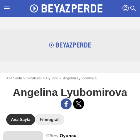
profil
menu
search
Ana Sayfa
Sanatçılar
Oyuncu
Angelina Lyubomirova
Angelina Lyubomirova
Ana Sayfa
Filmografi
Görev
Oyuncu