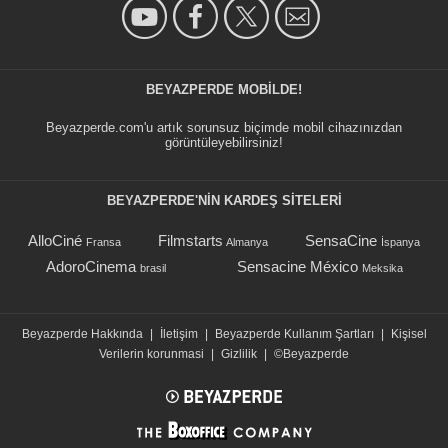
BEYAZPERDE MOBILDE!
Beyazperde.com'u artık sorunsuz biçimde mobil cihazınızdan
görüntüleyebilirsiniz!
BEYAZPERDE'NIN KARDEŞ SİTELERİ
AlloCiné
Filmstarts
SensaCine
Fransa
Almanya
İspanya
AdoroCinema
Sensacine México
brasil
Meksika
Beyazperde Hakkında
|
İletişim
|
Beyazperde Kullanım Şartları
|
Kişisel
Verilerin korunmasi
|
Gizlilik
|
©Beyazperde