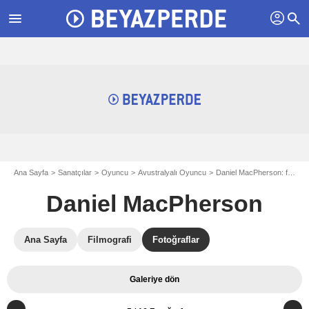
profil
menu
search
Ana Sayfa
Sanatçılar
Oyuncu
Avustralyalı Oyuncu
Daniel MacPherson: fotograflar
Daniel MacPherson
Ana Sayfa
Filmografi
Fotoğraflar
Galeriye dön