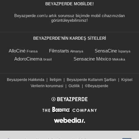
BEYAZPERDE MOBILDE!
Beyazperde.com'u artık sorunsuz biçimde mobil cihazınızdan
görüntüleyebilirsiniz!
BEYAZPERDE'NIN KARDEŞ SİTELERİ
AlloCiné
Filmstarts
SensaCine
Fransa
Almanya
İspanya
AdoroCinema
Sensacine México
brasil
Meksika
Beyazperde Hakkında
|
İletişim
|
Beyazperde Kullanım Şartları
|
Kişisel
Verilerin korunmasi
|
Gizlilik
|
©Beyazperde