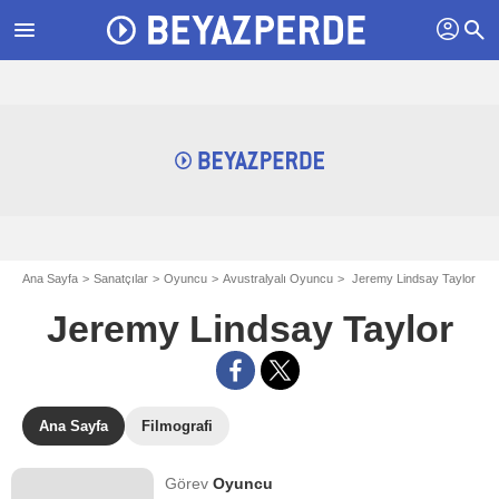
profil
menu
search
Ana Sayfa
Sanatçılar
Oyuncu
Avustralyalı Oyuncu
Jeremy Lindsay Taylor
Jeremy Lindsay Taylor
Ana Sayfa
Filmografi
Görev
Oyuncu