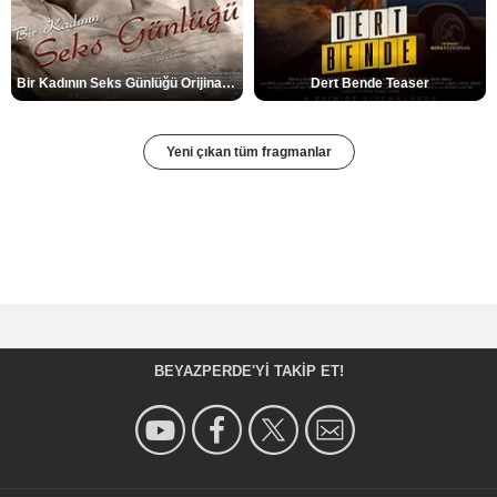
Bir Kadının Seks Günlüğü Orijinal Fragman
Dert Bende Teaser
Yeni çıkan tüm fragmanlar
BEYAZPERDE'YI TAKIP ET!