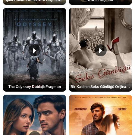
Spider-Man: Brand New Day Teaser
Roza Fragman
The Odyssey Dublajlı Fragman
Bir Kadının Seks Günlüğü Orijinal Fragman