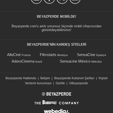
BEYAZPERDE MOBILDE!
Beyazperde.com'u artık sorunsuz biçimde mobil cihazınızdan
görüntüleyebilirsiniz!
BEYAZPERDE'NIN KARDEŞ SİTELERİ
AlloCiné
Filmstarts
SensaCine
Fransa
Almanya
İspanya
AdoroCinema
Sensacine México
brasil
Meksika
Beyazperde Hakkında
|
İletişim
|
Beyazperde Kullanım Şartları
|
Kişisel
Verilerin korunmasi
|
Gizlilik
|
©Beyazperde