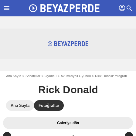
profil
menu
search
Ana Sayfa
Sanatçılar
Oyuncu
Avustralyalı Oyuncu
Rick Donald: fotograflar
F
Rick Donald
Ana Sayfa
Fotoğraflar
Galeriye dön