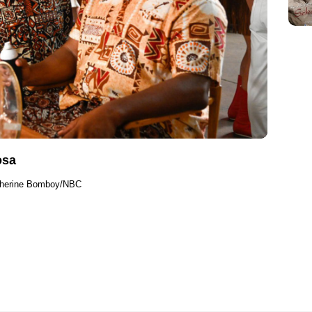
osa
atherine Bomboy/NBC