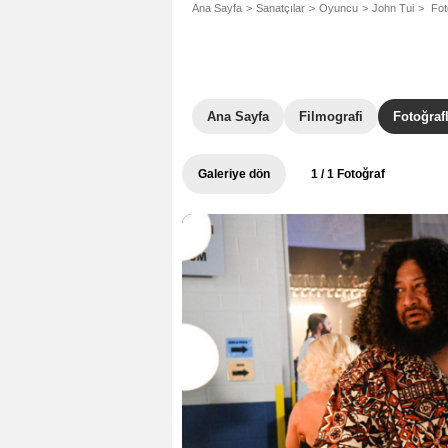
Ana Sayfa
Sanatçılar
Oyuncu
John Tui
Fot
Ana Sayfa
Filmografi
Fotoğraf
Galeriye dön
1
/ 1 Fotoğraf