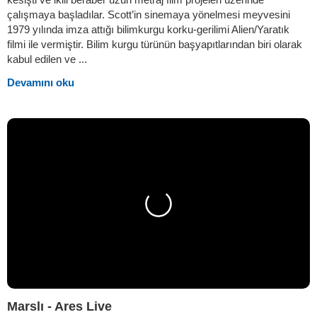
çalışmaya başladılar. Scott’in sinemaya yönelmesi meyvesini
1979 yılında imza attığı bilimkurgu korku-gerilimi Alien/Yaratık
filmi ile vermiştir. Bilim kurgu türünün başyapıtlarından biri olarak
kabul edilen ve ...
Devamını oku
Marslı - Ares Live