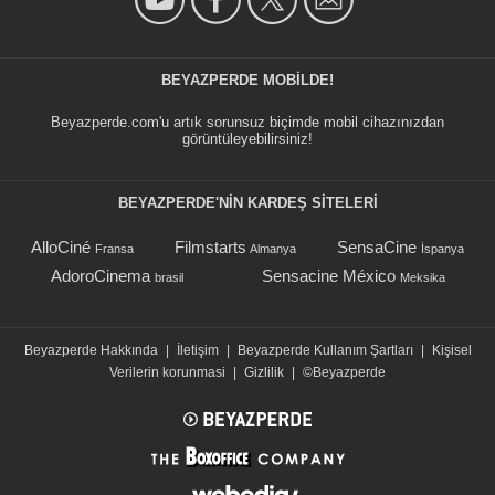
BEYAZPERDE MOBILDE!
Beyazperde.com'u artık sorunsuz biçimde mobil cihazınızdan
görüntüleyebilirsiniz!
BEYAZPERDE'NIN KARDEŞ SİTELERİ
AlloCiné
Filmstarts
SensaCine
Fransa
Almanya
İspanya
AdoroCinema
Sensacine México
brasil
Meksika
Beyazperde Hakkında
|
İletişim
|
Beyazperde Kullanım Şartları
|
Kişisel
Verilerin korunmasi
|
Gizlilik
|
©Beyazperde