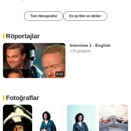
Tüm filmografisi
En iyi film ve diziler
Röportajlar
Interview 1 - English
276 gösterim
6:12
Fotoğraflar