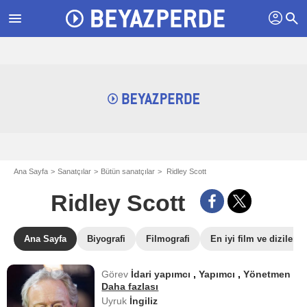
profil
menu
search
Ana Sayfa
Sanatçılar
Bütün sanatçılar
Ridley Scott
Ridley Scott
Ana Sayfa
Biyografi
Filmografi
En iyi film ve dizileri
Görev
İdari yapımcı
,
Yapımcı
,
Yönetmen
Daha fazlası
Uyruk
İngiliz