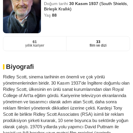
Doğum tarihi
30 Kasım 1937
(South Shields,
Birleşik Krallık)
Yaş
88
61
33
yıllık kariyer
film ve dizi
Biyografi
Ridley Scott, sinema tarihinin en önemli ve çok yönlü
yönetmenlerinden biridir. 30 Kasım 1937'de İngiltere doğumlu olan
Ridley Scott, ülkesinin en ünlü sanat kurumlarından olan Royal
College of Art'ta eğitim gördü. Kariyerine televizyon ekranlarında
yönetmen ve tasarımcı olarak adım atan Scott, daha sonra
reklam filmleri yöneterek dikkatleri üzerine çekti. Kardeşi Tony
Scott ile birlikte Ridley Scott Associates (RSA) isimli bir reklam
prodüksiyon şirketi kurarak, 10 sene boyunca bu sektörde yoğun
olarak çalıştı. 1970’li yıllarda yolu yapımcı David Puttnam ile
kesişti ve ikili beraber uzun metraj film projeleri üzerinde