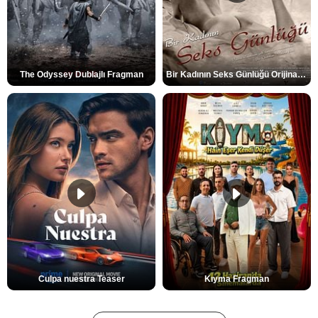
The Odyssey Dublajlı Fragman
Bir Kadının Seks Günlüğü Orijinal Fragman
Culpa nuestra Teaser
Kıyma Fragman