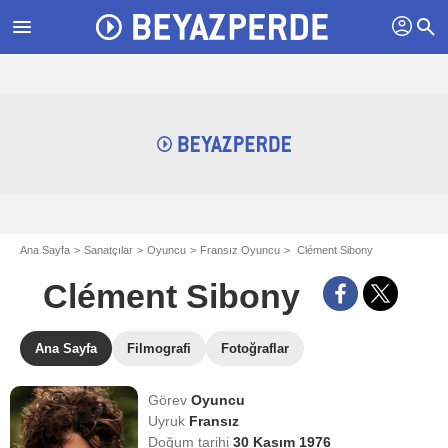
profil
menu
search
Ana Sayfa
Sanatçılar
Oyuncu
Fransız Oyuncu
Clément Sibony
Clément Sibony
Ana Sayfa
Filmografi
Fotoğraflar
Görev
Oyuncu
Uyruk
Fransız
Doğum tarihi
30 Kasım 1976