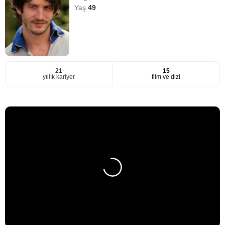
Yaş
49
21
15
yıllık kariyer
film ve dizi