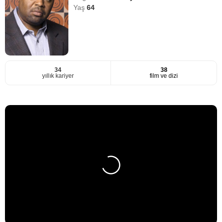
Yaş
64
34
38
yıllık kariyer
film ve dizi