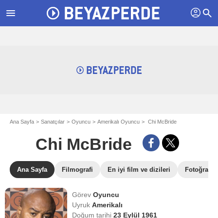
profil
menu
search
Ana Sayfa
Sanatçılar
Oyuncu
Amerikalı Oyuncu
Chi McBride
Chi McBride
Ana Sayfa
Filmografi
En iyi film ve dizileri
Fotoğraflar
Görev
Oyuncu
Uyruk
Amerikalı
Doğum tarihi
23 Eylül 1961