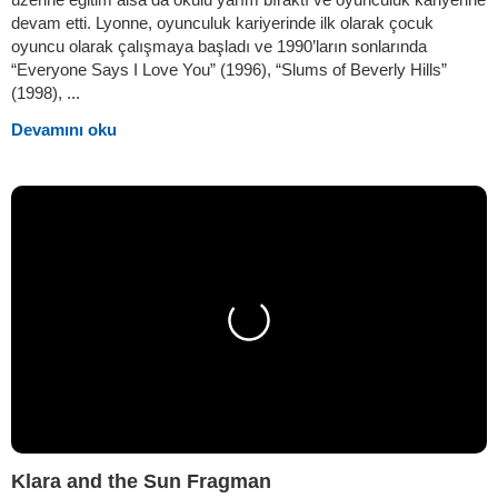
devam etti. Lyonne, oyunculuk kariyerinde ilk olarak çocuk
oyuncu olarak çalışmaya başladı ve 1990’ların sonlarında
“Everyone Says I Love You” (1996), “Slums of Beverly Hills”
(1998), ...
Devamını oku
Klara and the Sun Fragman