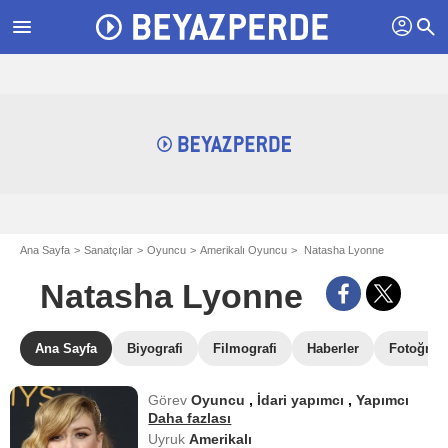
profil
menu
search
Ana Sayfa
Sanatçılar
Oyuncu
Amerikalı Oyuncu
Natasha Lyonne
Natasha Lyonne
Ana Sayfa
Biyografi
Filmografi
Haberler
Fotoğrafl
Görev
Oyuncu
,
İdari yapımcı
,
Yapımcı
Daha fazlası
Uyruk
Amerikalı