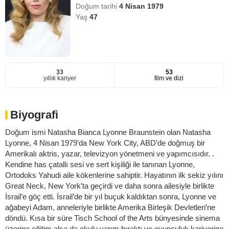
Doğum tarihi
4 Nisan 1979
Yaş
47
33
53
yıllık kariyer
film ve dizi
Biyografi
Doğum ismi Natasha Bianca Lyonne Braunstein olan Natasha
Lyonne, 4 Nisan 1979’da New York City, ABD’de doğmuş bir
Amerikalı aktris, yazar, televizyon yönetmeni ve yapımcısıdır. .
Kendine has çatallı sesi ve sert kişiliği ile tanınan Lyonne,
Ortodoks Yahudi aile kökenlerine sahiptir. Hayatının ilk sekiz yılını
Great Neck, New York’ta geçirdi ve daha sonra ailesiyle birlikte
İsrail’e göç etti. İsrail’de bir yıl buçuk kaldıktan sonra, Lyonne ve
ağabeyi Adam, anneleriyle birlikte Amerika Birleşik Devletleri’ne
döndü. Kısa bir süre Tisch School of the Arts bünyesinde sinema
üzerine eğitim alsa da okulu yarım bıraktı ve oyunculuk kariyerine