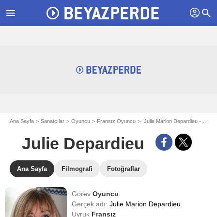
profil
menu
search
Ana Sayfa
Sanatçılar
Oyuncu
Fransız Oyuncu
Julie Marion Depardieu - aka Julie Depardieu
Julie Depardieu
Ana Sayfa
Filmografi
Fotoğraflar
Görev
Oyuncu
Gerçek adı:
Julie Marion Depardieu
Uyruk
Fransız