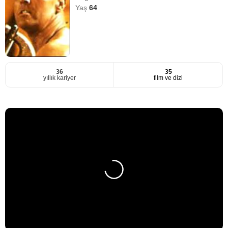
Yaş
64
36
35
yıllık kariyer
film ve dizi