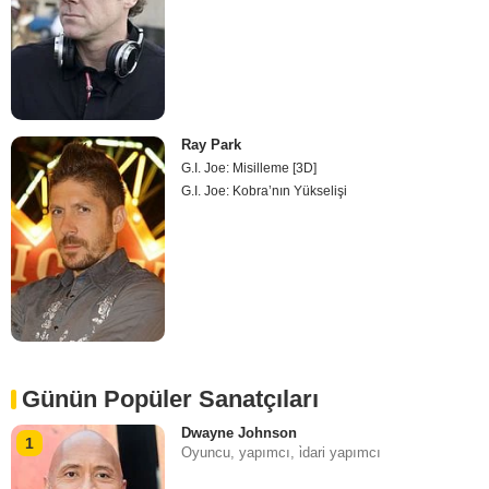
Ray Park
G.I. Joe: Misilleme [3D]
G.I. Joe: Kobra’nın Yükselişi
Günün Popüler Sanatçıları
Dwayne Johnson
1
Oyuncu, yapımcı, i̇dari yapımcı