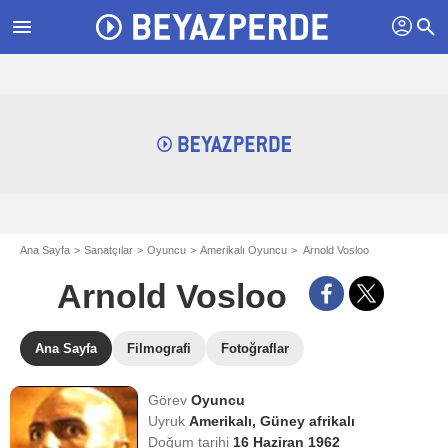
profil
menu
search
Ana Sayfa
Sanatçılar
Oyuncu
Amerikalı Oyuncu
Arnold Vosloo
Arnold Vosloo
Ana Sayfa
Filmografi
Fotoğraflar
Görev
Oyuncu
Uyruk
Amerikalı,
Güney afrikalı
Doğum tarihi
16 Haziran 1962