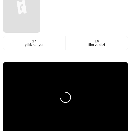
17
14
yıllık kariyer
film ve dizi