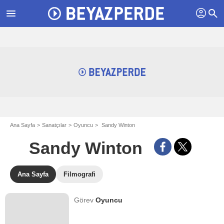
profil
menu
search
Ana Sayfa
Sanatçılar
Oyuncu
Sandy Winton
Sandy Winton
Ana Sayfa
Filmografi
Görev
Oyuncu