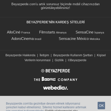
Beyazperde.com'u artık sorunsuz biçimde mobil cihazınızdan
görüntüleyebilirsiniz!
BEYAZPERDE'NIN KARDEŞ SİTELERİ
AlloCiné
Filmstarts
SensaCine
Fransa
Almanya
İspanya
AdoroCinema
Sensacine México
brasil
Meksika
Beyazperde Hakkında
|
İletişim
|
Beyazperde Kullanım Şartları
|
Kişisel
Verilerin korunmasi
|
Gizlilik
|
©Beyazperde
Beyazperde.com'da gezintiye devam etmek istiyorsanız
OK
çerezleri kabul etmelisiniz. Sitemiz hizmet kalitesini artırmak