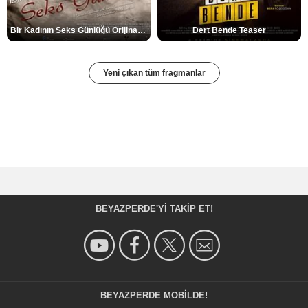
Bir Kadının Seks Günlüğü Orijinal Fragman
Dert Bende Teaser
Yeni çıkan tüm fragmanlar
BEYAZPERDE'YI TAKIP ET!
BEYAZPERDE MOBILDE!