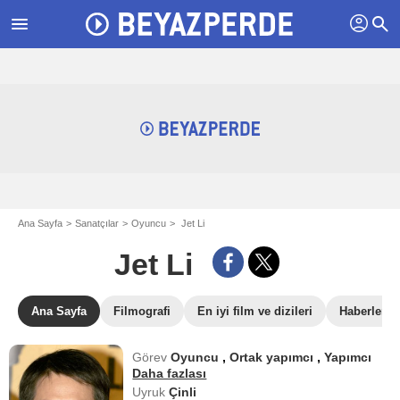
profil
menu
search
Ana Sayfa
Sanatçılar
Oyuncu
Jet Li
Jet Li
Ana Sayfa
Filmografi
En iyi film ve dizileri
Haberler
Görev
Oyuncu
,
Ortak yapımcı
,
Yapımcı
Daha fazlası
Uyruk
Çinli