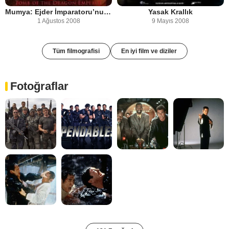
Mumya: Ejder İmparatoru’nun Mezarı
Yasak Krallık
1 Ağustos 2008
9 Mayıs 2008
Tüm filmografisi
En iyi film ve diziler
Fotoğraflar