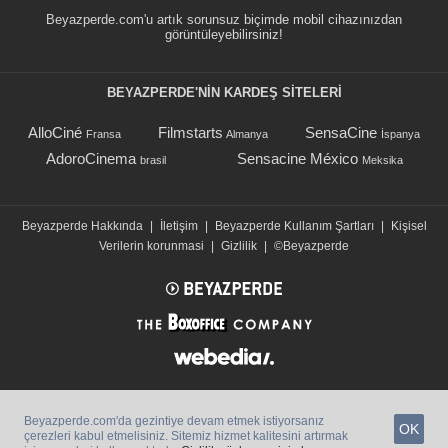
Beyazperde.com'u artık sorunsuz biçimde mobil cihazınızdan
görüntüleyebilirsiniz!
BEYAZPERDE'NIN KARDEŞ SİTELERİ
AlloCiné
Filmstarts
SensaCine
Fransa
Almanya
İspanya
AdoroCinema
Sensacine México
brasil
Meksika
Beyazperde Hakkında
|
İletişim
|
Beyazperde Kullanım Şartları
|
Kişisel
Verilerin korunmasi
|
Gizlilik
|
©Beyazperde
Beyazperde.com'da gezintiye devam etmek istiyorsanız
OK
çerezleri kabul etmelisiniz. Sitemiz hizmet kalitesini artırmak