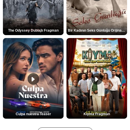
The Odyssey Dublajlı Fragman
Bir Kadının Seks Günlüğü Orijinal Fragman
Culpa nuestra Teaser
Kıyma Fragman