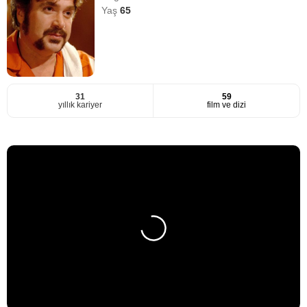
Yaş
65
31
59
yıllık kariyer
film ve dizi