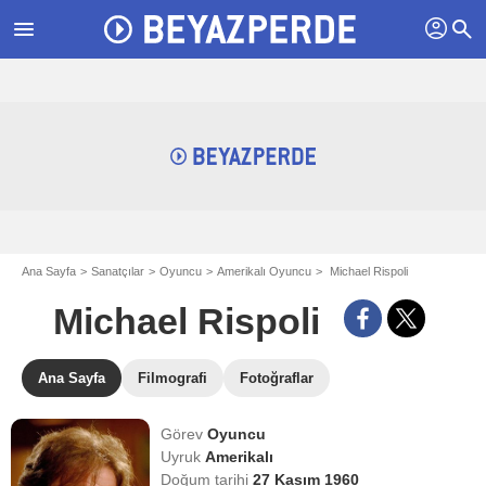
profil
menu
search
Ana Sayfa
Sanatçılar
Oyuncu
Amerikalı Oyuncu
Michael Rispoli
Michael Rispoli
Ana Sayfa
Filmografi
Fotoğraflar
Görev
Oyuncu
Uyruk
Amerikalı
Doğum tarihi
27 Kasım 1960