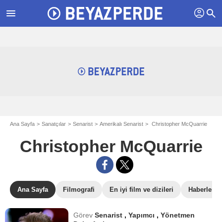
profil
menu
search
Ana Sayfa
Sanatçılar
Senarist
Amerikalı Senarist
Christopher McQuarrie
Christopher McQuarrie
Ana Sayfa
Filmografi
En iyi film ve dizileri
Haberler
Görev
Senarist
,
Yapımcı
,
Yönetmen