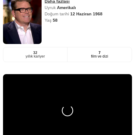
Daha fazlası
Uyruk
Amerikalı
Doğum tarihi
12 Haziran 1968
Yaş
58
32
7
yıllık kariyer
film ve dizi