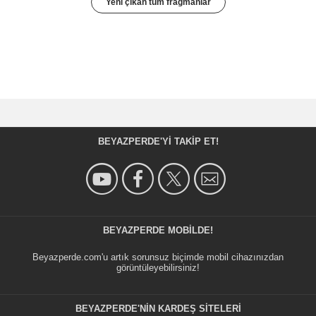
Yeni çıkan tüm fragmanlar
BEYAZPERDE'YI TAKIP ET!
BEYAZPERDE MOBILDE!
Beyazperde.com'u artık sorunsuz biçimde mobil cihazınızdan
görüntüleyebilirsiniz!
BEYAZPERDE'NIN KARDEŞ SİTELERİ