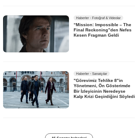
Haberler - Fotoğraf & Videolar
“Mission: Impossible – The
Final Reckoning”den Nefes
Kesen Fragman Geldi
Haberler - Sanatçılar
"Görevimiz Tehlike 8"in
Yönetmeni, Ön Gösterimde
Bir İzleyicinin Neredeyse
Kalp Krizi Geçirdiğini Söyledi