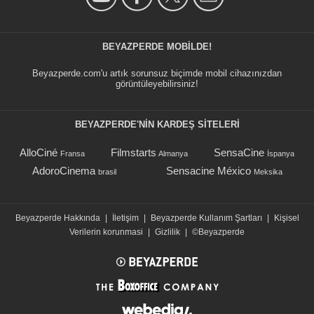
BEYAZPERDE MOBILDE!
Beyazperde.com'u artık sorunsuz biçimde mobil cihazınızdan
görüntüleyebilirsiniz!
BEYAZPERDE'NIN KARDEŞ SİTELERİ
AlloCiné
Filmstarts
SensaCine
Fransa
Almanya
İspanya
AdoroCinema
Sensacine México
brasil
Meksika
Beyazperde Hakkında
|
İletişim
|
Beyazperde Kullanım Şartları
|
Kişisel
Verilerin korunmasi
|
Gizlilik
|
©Beyazperde