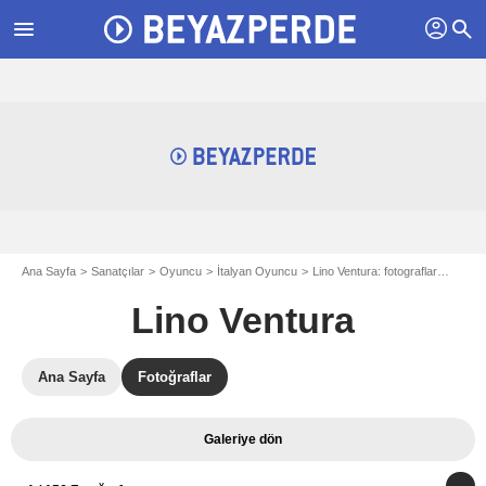
profil
menu
search
Ana Sayfa
Sanatçılar
Oyuncu
İtalyan Oyuncu
Lino Ventura: fotograflar
Gölgel
Lino Ventura
Ana Sayfa
Fotoğraflar
Galeriye dön