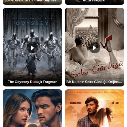
Spider-Man: Brand New Day Teaser
Roza Fragman
The Odyssey Dublajlı Fragman
Bir Kadının Seks Günlüğü Orijinal Fragman