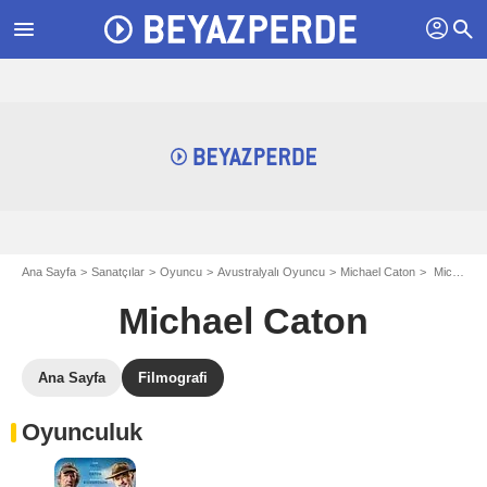
profil
menu
search
Ana Sayfa
Sanatçılar
Oyuncu
Avustralyalı Oyuncu
Michael Caton
Michael Caton filmografi
Michael Caton
Ana Sayfa
Filmografi
Oyunculuk