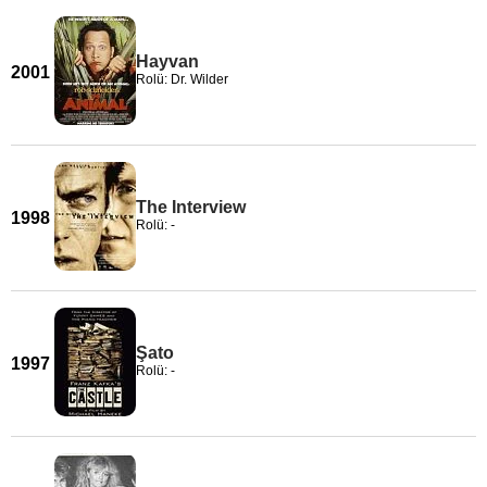
Hayvan
2001
Rolü: Dr. Wilder
The Interview
1998
Rolü: -
Şato
1997
Rolü: -