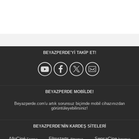
BEYAZPERDE'YI TAKIP ET!
BEYAZPERDE MOBILDE!
Beyazperde.com'u artık sorunsuz biçimde mobil cihazınızdan
görüntüleyebilirsiniz!
BEYAZPERDE'NIN KARDEŞ SİTELERİ
AlloCiné
Filmstarts
SensaCine