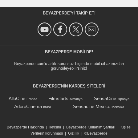
BEYAZPERDE'YI TAKIP ET!
BEYAZPERDE MOBILDE!
Beyazperde.com'u artık sorunsuz biçimde mobil cihazınızdan
görüntüleyebilirsiniz!
BEYAZPERDE'NIN KARDEŞ SİTELERİ
AlloCiné
Filmstarts
SensaCine
Fransa
Almanya
İspanya
AdoroCinema
Sensacine México
brasil
Meksika
Beyazperde Hakkında
|
İletişim
|
Beyazperde Kullanım Şartları
|
Kişisel
Verilerin korunmasi
|
Gizlilik
|
©Beyazperde