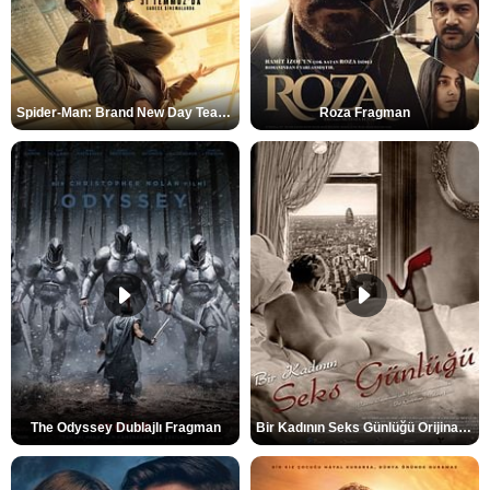
Spider-Man: Brand New Day Teaser
Roza Fragman
The Odyssey Dublajlı Fragman
Bir Kadının Seks Günlüğü Orijinal Fragman