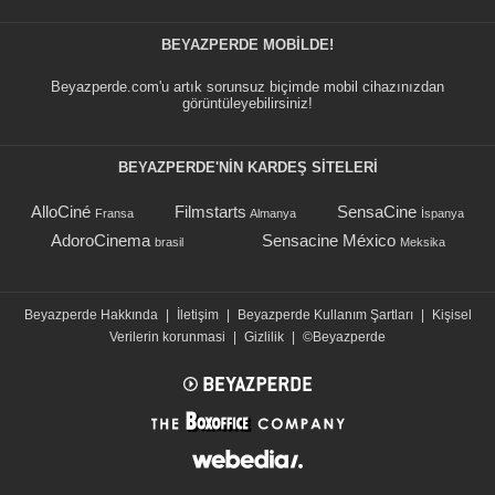
BEYAZPERDE MOBILDE!
Beyazperde.com'u artık sorunsuz biçimde mobil cihazınızdan
görüntüleyebilirsiniz!
BEYAZPERDE'NIN KARDEŞ SİTELERİ
AlloCiné
Filmstarts
SensaCine
Fransa
Almanya
İspanya
AdoroCinema
Sensacine México
brasil
Meksika
Beyazperde Hakkında
|
İletişim
|
Beyazperde Kullanım Şartları
|
Kişisel
Verilerin korunmasi
|
Gizlilik
|
©Beyazperde