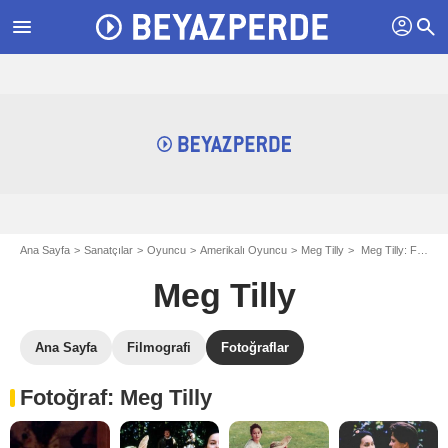
profil
menu
search
Ana Sayfa
Sanatçılar
Oyuncu
Amerikalı Oyuncu
Meg Tilly
Meg Tilly: Fotograflar
Meg Tilly
Ana Sayfa
Filmografi
Fotoğraflar
Fotoğraf: Meg Tilly