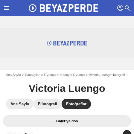
profil
menu
search
Ana Sayfa
Sanatçılar
Oyuncu
İspanyol Oyuncu
Victoria Luengo: fotograflar
F
Victoria Luengo
Ana Sayfa
Filmografi
Fotoğraflar
Galeriye dön