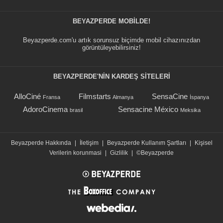
BEYAZPERDE MOBILDE!
Beyazperde.com'u artık sorunsuz biçimde mobil cihazınızdan
görüntüleyebilirsiniz!
BEYAZPERDE'NIN KARDEŞ SİTELERİ
AlloCiné
Filmstarts
SensaCine
Fransa
Almanya
İspanya
AdoroCinema
Sensacine México
brasil
Meksika
Beyazperde Hakkında
|
İletişim
|
Beyazperde Kullanım Şartları
|
Kişisel
Verilerin korunmasi
|
Gizlilik
|
©Beyazperde