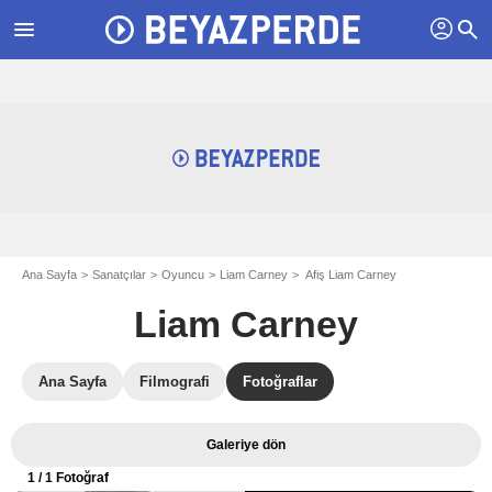
profil
menu
search
Ana Sayfa
Sanatçılar
Oyuncu
Liam Carney
Afiş Liam Carney
Liam Carney
Ana Sayfa
Filmografi
Fotoğraflar
Galeriye dön
1
/ 1 Fotoğraf