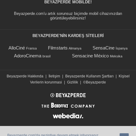
BEYAZPERDE MOBILDE!
Beyazperde.com'u artık sorunsuz biçimde mobil cihazınızdan
görüntüleyebilirsiniz!
BEYAZPERDE'NIN KARDEŞ SİTELERİ
AlloCiné
Filmstarts
SensaCine
Fransa
Almanya
İspanya
AdoroCinema
Sensacine México
brasil
Meksika
Beyazperde Hakkında
|
İletişim
|
Beyazperde Kullanım Şartları
|
Kişisel
Verilerin korunmasi
|
Gizlilik
|
©Beyazperde
Beyazperde.com'da gezintiye devam etmek istiyorsanız