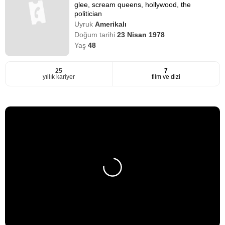
glee, scream queens, hollywood, the
politician
Uyruk
Amerikalı
Doğum tarihi
23 Nisan 1978
Yaş
48
25
7
yıllık kariyer
film ve dizi