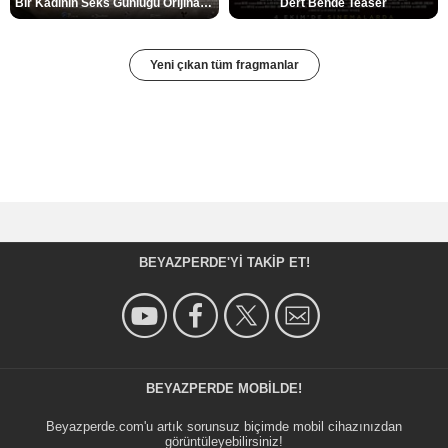
Bir Kadının Seks Günlüğü Orijinal Fragman
Dert Bende Teaser
Yeni çıkan tüm fragmanlar
BEYAZPERDE'YI TAKIP ET!
BEYAZPERDE MOBILDE!
Beyazperde.com'u artık sorunsuz biçimde mobil cihazınızdan
görüntüleyebilirsiniz!