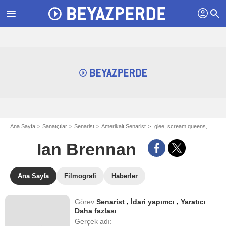
profil
menu
search
Ana Sayfa
Sanatçılar
Senarist
Amerikalı Senarist
glee, scream queens, hollywood, the politician - aka Ian Brennan
Ian Brennan
Ana Sayfa
Filmografi
Haberler
Görev
Senarist
,
İdari yapımcı
,
Yaratıcı
Daha fazlası
Gerçek adı: