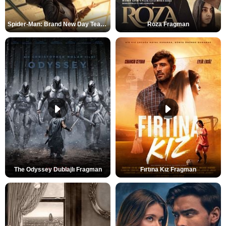
Spider-Man: Brand New Day Teaser
Roza Fragman
The Odyssey Dublajlı Fragman
Fırtına Kız Fragman