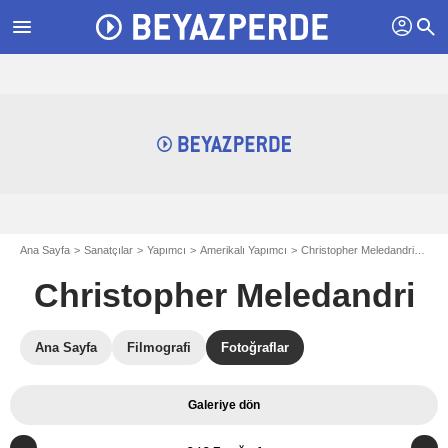
profil
menu
search
Ana Sayfa
Sanatçılar
Yapımcı
Amerikalı Yapımcı
Christopher Meledandri
Çılg
Christopher Meledandri
Ana Sayfa
Filmografi
Fotoğraflar
Galeriye dön