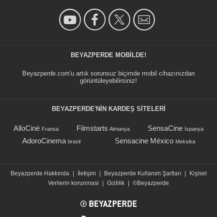
BEYAZPERDE MOBILDE!
Beyazperde.com'u artık sorunsuz biçimde mobil cihazınızdan
görüntüleyebilirsiniz!
BEYAZPERDE'NIN KARDEŞ SİTELERİ
AlloCiné
Filmstarts
SensaCine
Fransa
Almanya
İspanya
AdoroCinema
Sensacine México
brasil
Meksika
Beyazperde Hakkında
|
İletişim
|
Beyazperde Kullanım Şartları
|
Kişisel
Verilerin korunmasi
|
Gizlilik
|
©Beyazperde