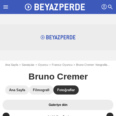
profil
menu
search
Ana Sayfa
Sanatçılar
Oyuncu
Fransız Oyuncu
Bruno Cremer: fotograflar
Fo
Bruno Cremer
Ana Sayfa
Filmografi
Fotoğraflar
Galeriye dön