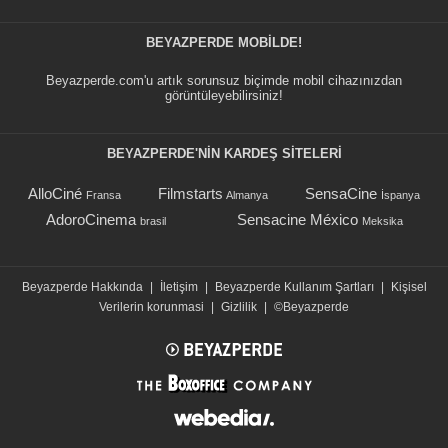
BEYAZPERDE MOBILDE!
Beyazperde.com'u artık sorunsuz biçimde mobil cihazınızdan
görüntüleyebilirsiniz!
BEYAZPERDE'NIN KARDEŞ SİTELERİ
AlloCiné
Filmstarts
SensaCine
Fransa
Almanya
İspanya
AdoroCinema
Sensacine México
brasil
Meksika
Beyazperde Hakkında
|
İletişim
|
Beyazperde Kullanım Şartları
|
Kişisel
Verilerin korunmasi
|
Gizlilik
|
©Beyazperde