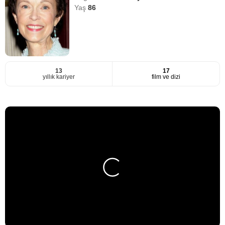
Yaş
86
13
17
yıllık kariyer
film ve dizi