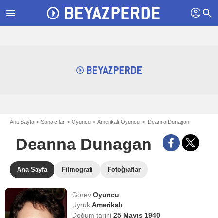
profil
menu
search
Ana Sayfa
Sanatçılar
Oyuncu
Amerikalı Oyuncu
Deanna Dunagan
Deanna Dunagan
Ana Sayfa
Filmografi
Fotoğraflar
Görev
Oyuncu
Uyruk
Amerikalı
Doğum tarihi
25 Mayıs 1940