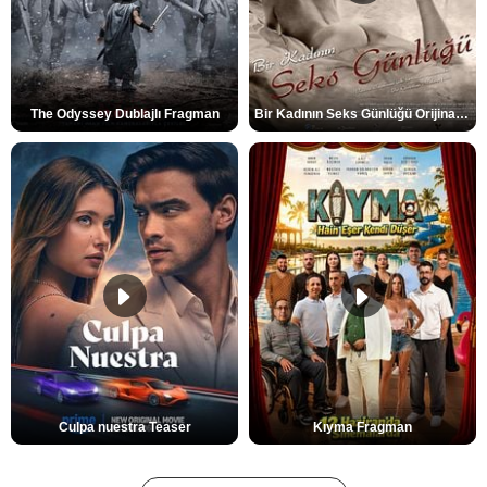
The Odyssey Dublajlı Fragman
Bir Kadının Seks Günlüğü Orijinal Fragman
Culpa nuestra Teaser
Kıyma Fragman