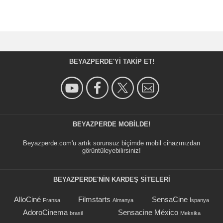
BEYAZPERDE'YI TAKIP ET!
BEYAZPERDE MOBILDE!
Beyazperde.com'u artık sorunsuz biçimde mobil cihazınızdan
görüntüleyebilirsiniz!
BEYAZPERDE'NIN KARDEŞ SİTELERİ
AlloCiné
Filmstarts
SensaCine
Fransa
Almanya
İspanya
AdoroCinema
Sensacine México
brasil
Meksika