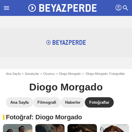
profil
menu
search
Ana Sayfa
Sanatçılar
Oyuncu
Diogo Morgado
Diogo Morgado: Fotograflar
Diogo Morgado
Ana Sayfa
Filmografi
Haberler
Fotoğraflar
Fotoğraf: Diogo Morgado