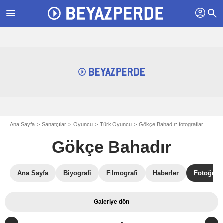
profil
menu
search
Ana Sayfa
Sanatçılar
Oyuncu
Türk Oyuncu
Gökçe Bahadır: fotograflar
Foto
Gökçe Bahadır
Ana Sayfa
Biyografi
Filmografi
Haberler
Fotoğrafl
Galeriye dön