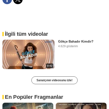
İlgili tüm videolar
Gökçe Bahadır Kimdir?
4.629 gösterim
0:42
Sanatçının videosunu izle!
En Popüler Fragmanlar