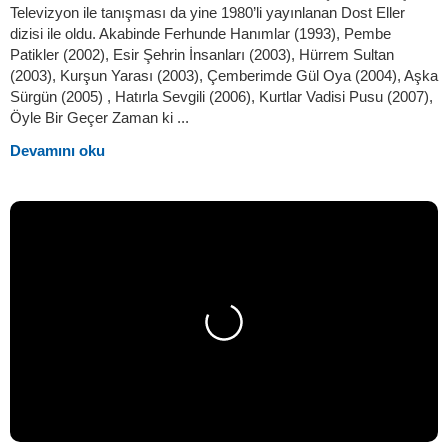
Televizyon ile tanışması da yine 1980’li yayınlanan Dost Eller
dizisi ile oldu. Akabinde Ferhunde Hanımlar (1993), Pembe
Patikler (2002), Esir Şehrin İnsanları (2003), Hürrem Sultan
(2003), Kurşun Yarası (2003), Çemberimde Gül Oya (2004), Aşka
Sürgün (2005) , Hatırla Sevgili (2006), Kurtlar Vadisi Pusu (2007),
Öyle Bir Geçer Zaman ki ...
Devamını oku