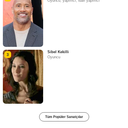
Oyuncu, yapımcı, i̇dari yapımcı
Sibel Kekilli
3
Oyuncu
Tüm Popüler Sanatçılar