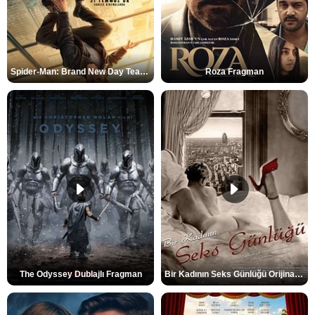
Spider-Man: Brand New Day Teaser
Roza Fragman
The Odyssey Dublajlı Fragman
Bir Kadının Seks Günlüğü Orijinal Fragman