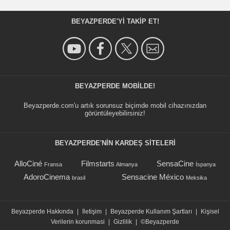
BEYAZPERDE'YI TAKIP ET!
BEYAZPERDE MOBILDE!
Beyazperde.com'u artık sorunsuz biçimde mobil cihazınızdan
görüntüleyebilirsiniz!
BEYAZPERDE'NIN KARDEŞ SİTELERİ
AlloCiné
Filmstarts
SensaCine
Fransa
Almanya
İspanya
AdoroCinema
Sensacine México
brasil
Meksika
Beyazperde Hakkında
|
İletişim
|
Beyazperde Kullanım Şartları
|
Kişisel
Verilerin korunmasi
|
Gizlilik
|
©Beyazperde