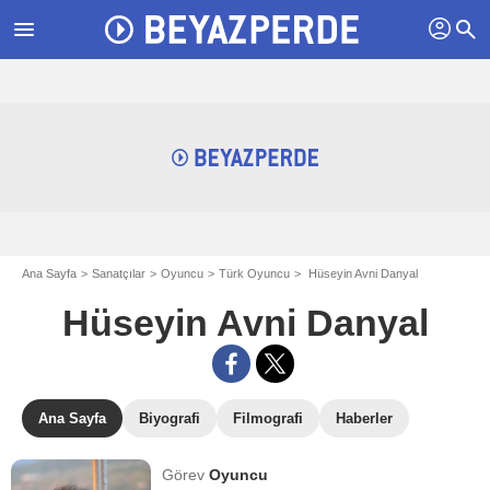
profil
menu
search
Ana Sayfa
Sanatçılar
Oyuncu
Türk Oyuncu
Hüseyin Avni Danyal
Hüseyin Avni Danyal
Ana Sayfa
Biyografi
Filmografi
Haberler
Görev
Oyuncu