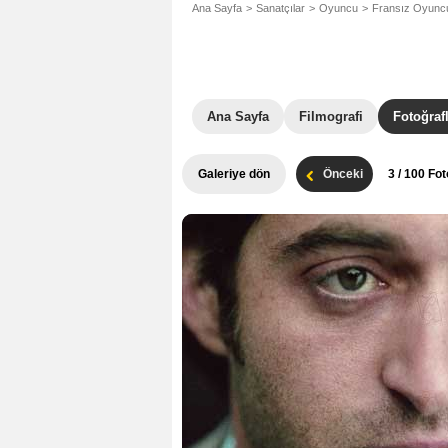
Ana Sayfa
Sanatçılar
Oyuncu
Fransız Oyunc
Ana Sayfa
Filmografi
Fotoğraf
Galeriye dön
Önceki
3
/ 100 Fot