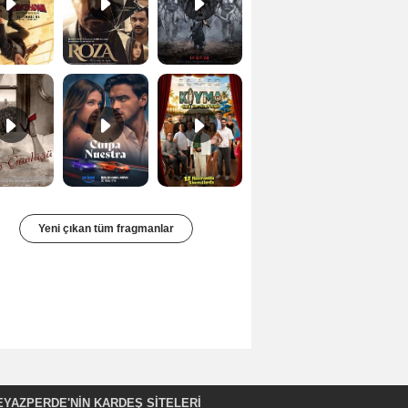
Bir Kadının Seks Günlüğü Orijinal Fragman
Culpa nuestra Teaser
Kıyma Fragman
Yeni çıkan tüm fragmanlar
EYAZPERDE'NIN KARDEŞ SİTELERİ