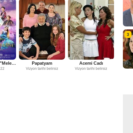
3
Masal Zamanı "Melez Prenses"
Papatyam
Acemi Cadı
022
Vizyon tarihi belirsiz
Vizyon tarihi belirsiz