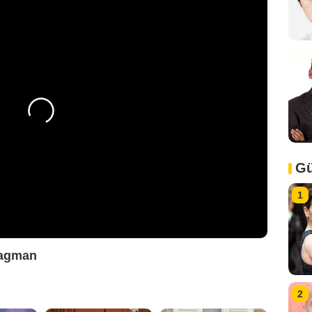
Gü
1
ragman
2