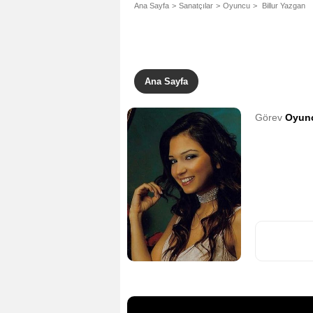
Ana Sayfa
Sanatçılar
Oyuncu
Billur Yazgan
Ana Sayfa
Görev
Oyun