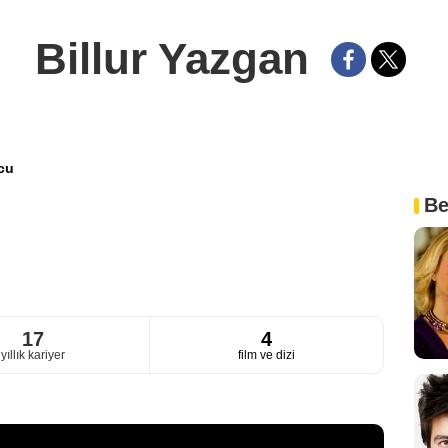
Billur Yazgan
cu
Be
17
4
yıllık kariyer
film ve dizi