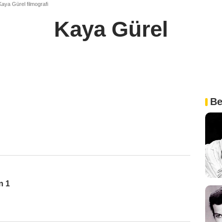
aya Gürel filmografi
Kaya Gürel
Be
n 1