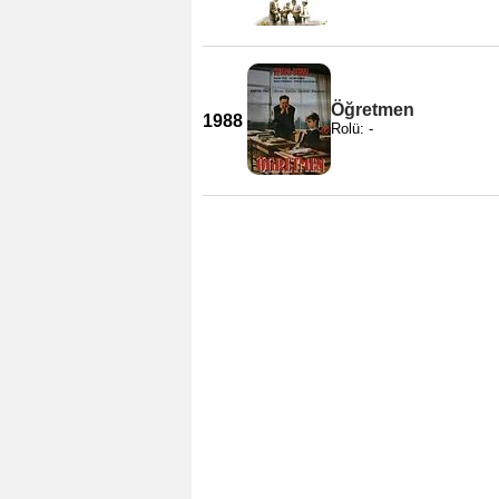
Öğretmen
1988
Rolü: -