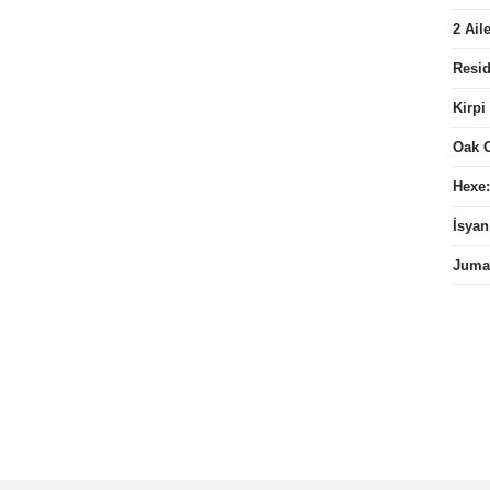
2 Ail
Resid
Kirpi
Oak 
Hexe:
İsyan
Juman