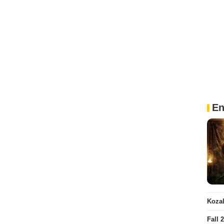
En
Kozal
Fall 