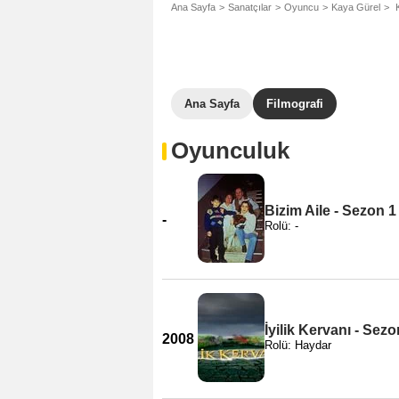
Ana Sayfa
Sanatçılar
Oyuncu
Kaya Gürel
K
Ana Sayfa
Filmografi
Oyunculuk
Bizim Aile - Sezon 1
-
Rolü: -
İyilik Kervanı - Sezo
2008
Rolü: Haydar