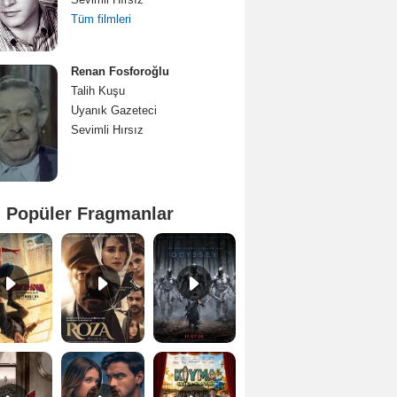
Tüm filmleri
Renan Fosforoğlu
Talih Kuşu
Uyanık Gazeteci
Sevimli Hırsız
 Popüler Fragmanlar
Spider-Man: Brand New Day Teaser
Roza Fragman
The Odyssey Dublajlı Fragman
Bir Kadının Seks Günlüğü Orijinal Fragman
Culpa nuestra Teaser
Kıyma Fragman