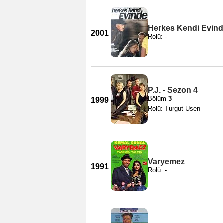
Herkes Kendi Evin
2001
Rolü: -
P.J. - Sezon 4
Bölüm
3
1999
Rolü: Turgut Usen
Varyemez
1991
Rolü: -