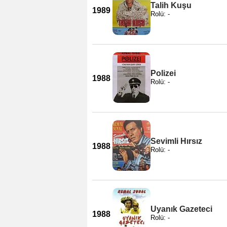
Talih Kuşu
1989
Rolü: -
Polizei
1988
Rolü: -
Sevimli Hırsız
1988
Rolü: -
Uyanık Gazeteci
1988
Rolü: -