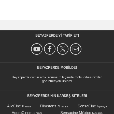
BEYAZPERDE'YI TAKIP ET!
BEYAZPERDE MOBILDE!
Beyazperde.com'u artık sorunsuz biçimde mobil cihazınızdan
görüntüleyebilirsiniz!
BEYAZPERDE'NIN KARDEŞ SİTELERİ
AlloCiné
Filmstarts
SensaCine
Fransa
Almanya
İspanya
AdoroCinema
Sensacine México
brasil
Meksika