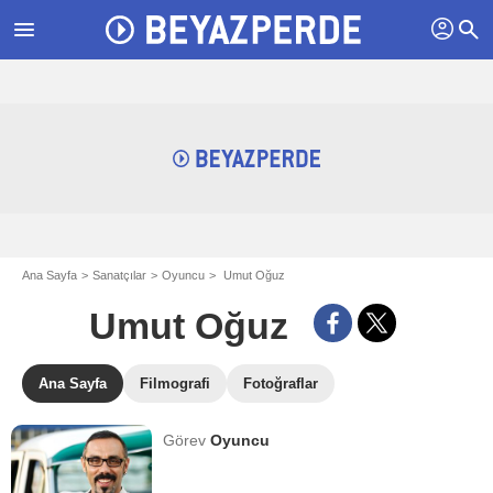
profil
menu
search
Ana Sayfa
Sanatçılar
Oyuncu
Umut Oğuz
Umut Oğuz
Ana Sayfa
Filmografi
Fotoğraflar
Görev
Oyuncu