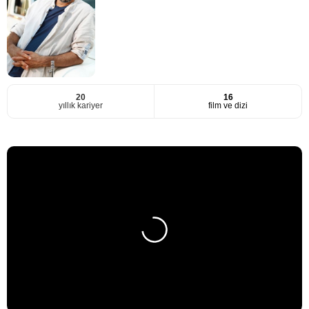
20
16
yıllık kariyer
film ve dizi