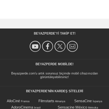
BEYAZPERDE'YI TAKIP ET!
BEYAZPERDE MOBILDE!
Beyazperde.com'u artık sorunsuz biçimde mobil cihazınızdan
görüntüleyebilirsiniz!
BEYAZPERDE'NIN KARDEŞ SİTELERİ
AlloCiné
Filmstarts
SensaCine
Fransa
Almanya
İspanya
AdoroCinema
Sensacine México
brasil
Meksika