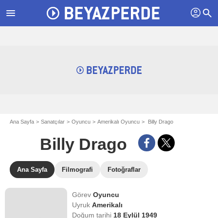
profil
menu
search
Ana Sayfa
Sanatçılar
Oyuncu
Amerikalı Oyuncu
Billy Drago
Billy Drago
Ana Sayfa
Filmografi
Fotoğraflar
Görev
Oyuncu
Uyruk
Amerikalı
Doğum tarihi
18 Eylül 1949