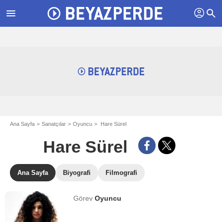
profil
menu
search
Ana Sayfa
Sanatçılar
Oyuncu
Hare Sürel
Hare Sürel
Ana Sayfa
Biyografi
Filmografi
Görev
Oyuncu