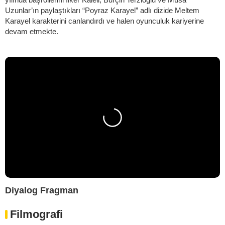
Uzunlar’ın paylaştıkları “Poyraz Karayel” adlı dizide Meltem
Karayel karakterini canlandırdı ve halen oyunculuk kariyerine
devam etmekte.
Diyalog Fragman
Filmografi