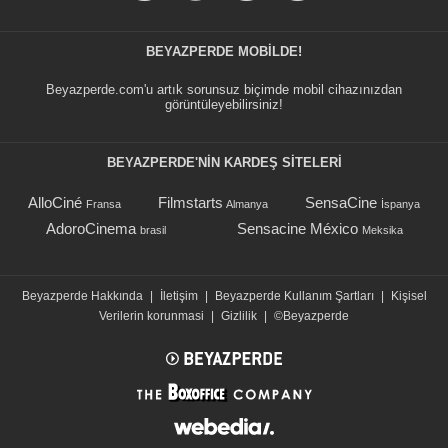
BEYAZPERDE MOBILDE!
Beyazperde.com'u artık sorunsuz biçimde mobil cihazınızdan
görüntüleyebilirsiniz!
BEYAZPERDE'NIN KARDEŞ SİTELERİ
AlloCiné
Filmstarts
SensaCine
Fransa
Almanya
İspanya
AdoroCinema
Sensacine México
brasil
Meksika
Beyazperde Hakkında
|
İletişim
|
Beyazperde Kullanım Şartları
|
Kişisel
Verilerin korunmasi
|
Gizlilik
|
©Beyazperde