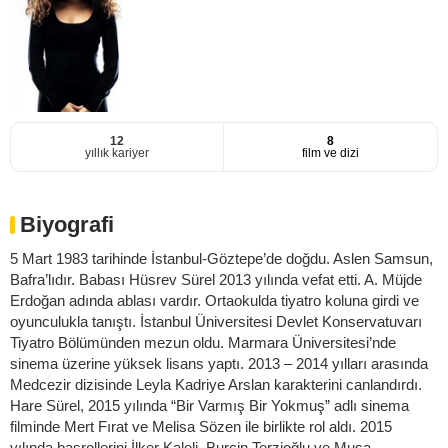
12
8
yıllık kariyer
film ve dizi
Biyografi
5 Mart 1983 tarihinde İstanbul-Göztepe’de doğdu. Aslen Samsun,
Bafra’lıdır. Babası Hüsrev Sürel 2013 yılında vefat etti. A. Müjde
Erdoğan adında ablası vardır. Ortaokulda tiyatro koluna girdi ve
oyunculukla tanıştı. İstanbul Üniversitesi Devlet Konservatuvarı
Tiyatro Bölümünden mezun oldu. Marmara Üniversitesi’nde
sinema üzerine yüksek lisans yaptı. 2013 – 2014 yılları arasında
Medcezir dizisinde Leyla Kadriye Arslan karakterini canlandırdı.
Hare Sürel, 2015 yılında “Bir Varmış Bir Yokmuş” adlı sinema
filminde Mert Fırat ve Melisa Sözen ile birlikte rol aldı. 2015
yılında başrollerini İlker Kaleli, Burçin Terzioğlu ve Musa