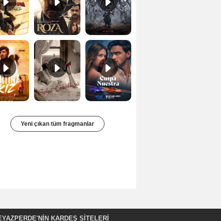
Fırtına Kız Fragman
Bir Kadının Seks Günlüğü Orijinal Fragman
Culpa nuestra Teaser
Yeni çıkan tüm fragmanlar
EYAZPERDE'NIN KARDEŞ SİTELERİ