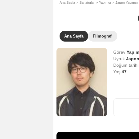
Ana Sayfa
Sanatçılar
Yapımcı
Japon Yapımcı
Ana Sayfa
Filmografi
Görev
Yapı
Uyruk
Japo
Doğum tarih
Yaş
47