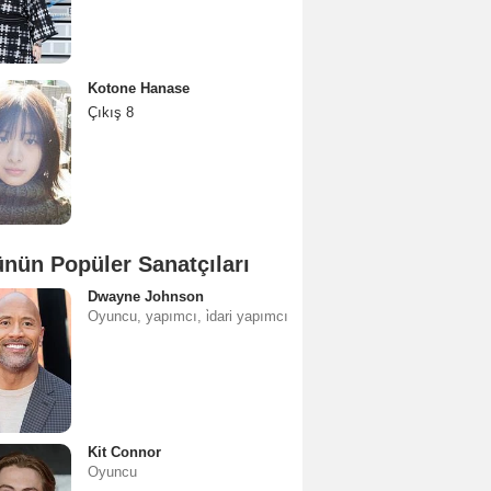
Kotone Hanase
Çıkış 8
nün Popüler Sanatçıları
Dwayne Johnson
Oyuncu, yapımcı, i̇dari yapımcı
Kit Connor
Oyuncu