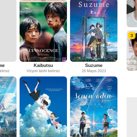
3
me
Kaibutsu
Suzume
elirsiz
Vizyon tarihi belirsiz
26 Mayıs 2023