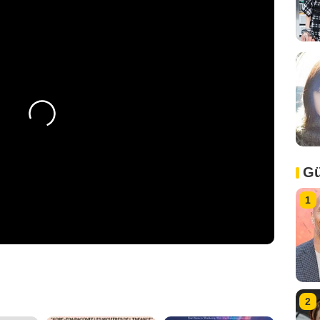
Gü
1
2