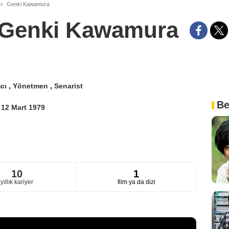
Genki Kawamura
Genki Kawamura
mcı
,
Yönetmen
,
Senarist
n
Be
i
12 Mart 1979
10
1
yıllık kariyer
film ya da dizi