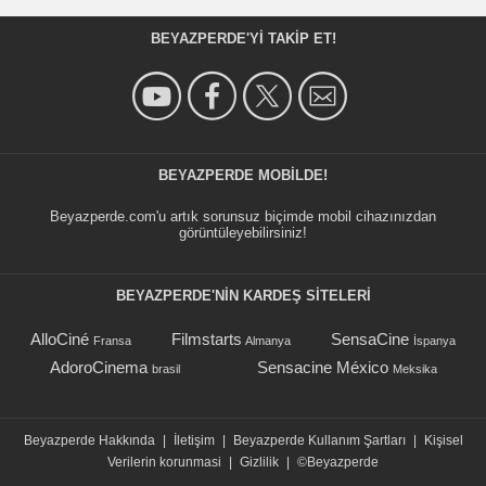
BEYAZPERDE'YI TAKIP ET!
BEYAZPERDE MOBILDE!
Beyazperde.com'u artık sorunsuz biçimde mobil cihazınızdan
görüntüleyebilirsiniz!
BEYAZPERDE'NIN KARDEŞ SİTELERİ
AlloCiné
Filmstarts
SensaCine
Fransa
Almanya
İspanya
AdoroCinema
Sensacine México
brasil
Meksika
Beyazperde Hakkında
|
İletişim
|
Beyazperde Kullanım Şartları
|
Kişisel
Verilerin korunmasi
|
Gizlilik
|
©Beyazperde