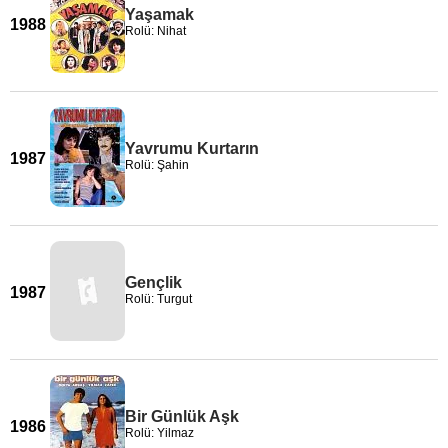
Yaşamak
1988
Rolü: Nihat
Yavrumu Kurtarın
1987
Rolü: Şahin
Gençlik
1987
Rolü: Turgut
Bir Günlük Aşk
1986
Rolü: Yilmaz