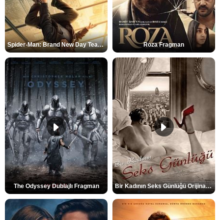
Spider-Man: Brand New Day Teaser
Roza Fragman
The Odyssey Dublajlı Fragman
Bir Kadının Seks Günlüğü Orijinal Fragman