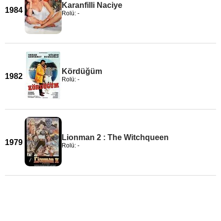
Karanfilli Naciye
1984
Rolü: -
Kördüğüm
1982
Rolü: -
Lionman 2 : The Witchqueen
1979
Rolü: -