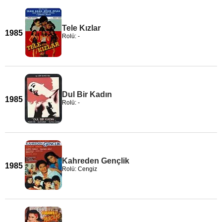
Tele Kızlar
1985
Rolü: -
Dul Bir Kadın
1985
Rolü: -
Kahreden Gençlik
1985
Rolü: Cengiz