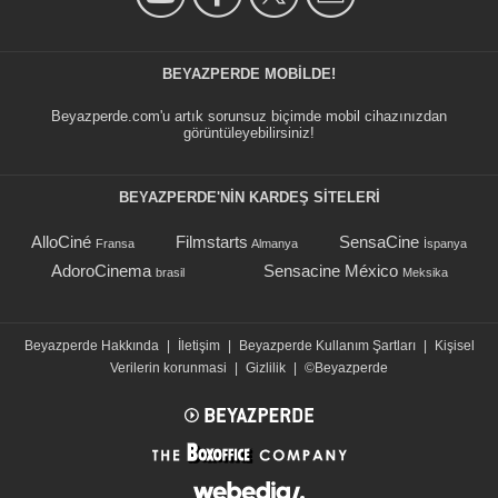
BEYAZPERDE MOBILDE!
Beyazperde.com'u artık sorunsuz biçimde mobil cihazınızdan
görüntüleyebilirsiniz!
BEYAZPERDE'NIN KARDEŞ SİTELERİ
AlloCiné
Filmstarts
SensaCine
Fransa
Almanya
İspanya
AdoroCinema
Sensacine México
brasil
Meksika
Beyazperde Hakkında
|
İletişim
|
Beyazperde Kullanım Şartları
|
Kişisel
Verilerin korunmasi
|
Gizlilik
|
©Beyazperde