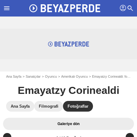
profil
menu
search
Ana Sayfa
Sanatçılar
Oyuncu
Amerikalı Oyuncu
Emayatzy Corinealdi: fotograflar
Emayatzy Corinealdi
Ana Sayfa
Filmografi
Fotoğraflar
Galeriye dön