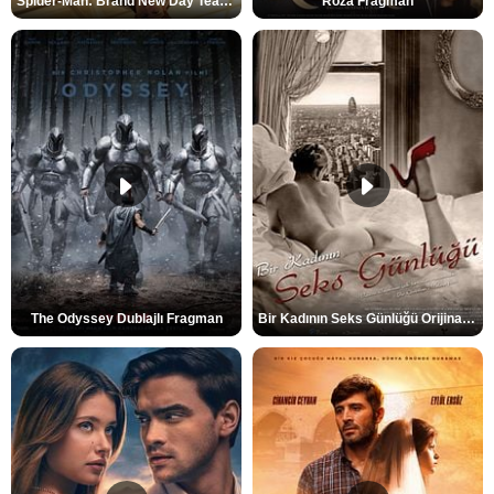
Spider-Man: Brand New Day Teaser
Roza Fragman
The Odyssey Dublajlı Fragman
Bir Kadının Seks Günlüğü Orijinal Fragman