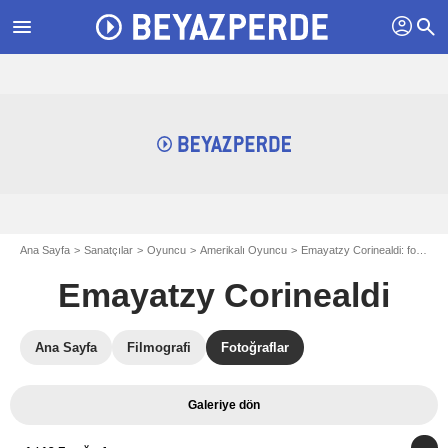
profil
menu
search
Ana Sayfa
Sanatçılar
Oyuncu
Amerikalı Oyuncu
Emayatzy Corinealdi: fotograflar
Emayatzy Corinealdi
Ana Sayfa
Filmografi
Fotoğraflar
Galeriye dön