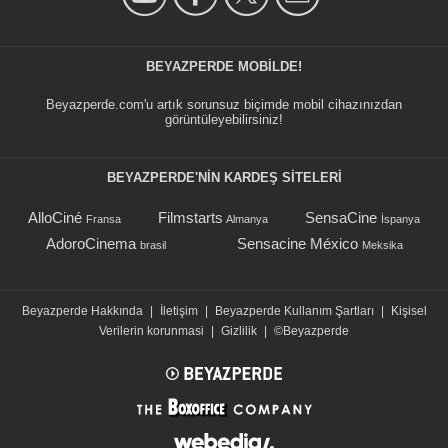
BEYAZPERDE MOBILDE!
Beyazperde.com'u artık sorunsuz biçimde mobil cihazınızdan
görüntüleyebilirsiniz!
BEYAZPERDE'NIN KARDEŞ SİTELERİ
AlloCiné
Filmstarts
SensaCine
Fransa
Almanya
İspanya
AdoroCinema
Sensacine México
brasil
Meksika
Beyazperde Hakkında
|
İletişim
|
Beyazperde Kullanım Şartları
|
Kişisel
Verilerin korunmasi
|
Gizlilik
|
©Beyazperde