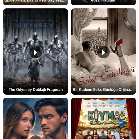
Spider-Man: Brand New Day Teaser
Roza Fragman
The Odyssey Dublajlı Fragman
Bir Kadının Seks Günlüğü Orijinal Fragman