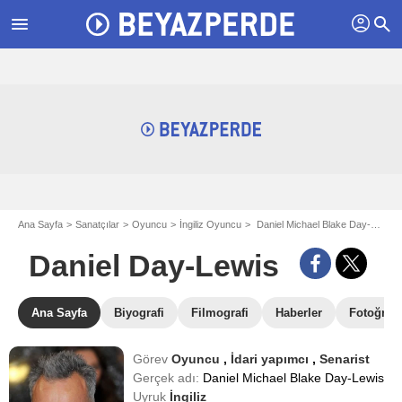
profil
menu
search
Ana Sayfa
Sanatçılar
Oyuncu
İngiliz Oyuncu
Daniel Michael Blake Day-Lewis - aka Daniel Day-Lewis
Daniel Day-Lewis
Ana Sayfa
Biyografi
Filmografi
Haberler
Fotoğrafl
Görev
Oyuncu
,
İdari yapımcı
,
Senarist
Gerçek adı:
Daniel Michael Blake Day-Lewis
Uyruk
İngiliz