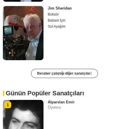
Jim Sheridan
Boksör
Babam İçin
Sol Ayağım
Beraber çalıştığı diğer sanatçılar:
Günün Popüler Sanatçıları
Alparslan Emir
1
Oyuncu