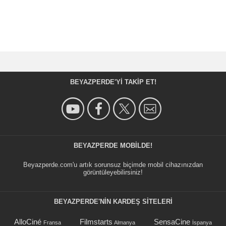
BEYAZPERDE'YI TAKIP ET!
BEYAZPERDE MOBILDE!
Beyazperde.com'u artık sorunsuz biçimde mobil cihazınızdan
görüntüleyebilirsiniz!
BEYAZPERDE'NIN KARDEŞ SİTELERİ
AlloCiné
Filmstarts
SensaCine
Fransa
Almanya
İspanya