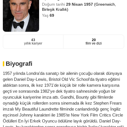
Doğum tarihi
29 Nisan 1957
(Greenwich,
Birleşik Krallık)
Yaş
69
43
20
yıllık kariyer
film ve dizi
Biyografi
1957 yılında Londra’da sanatçı bir ailenin çocuğu olarak dünyaya
gelen Daniel Day-Lewis, Bristol Old Vic School’da tiyatro eğitimi
aldıktan sonra, ilk kez 1971'de küçük bir rolle kamera karşısına
geçti ve sonrasında 1982'ye dek tiyatro sahnesinde yoğun bir
oyunculuk kariyerine imza attı. Gandhi, Bounty gibi filmlerde
oynadığı küçük rollerden sonra sinemada ilk kez Stephen Frears
imzalı My Beautiful Laundrette filminde canlandırdığı genç İngiliz
eşcinsel Johnny karakteri ile 1985'te New York Film Critics Circle
Ödülleri En İyi Erkek Oyuncu ödülüne layık görüldü. Daniel Day-
Lewis, bu karakterden sonra neredeyse hiçbir ‘kolay’ karakter rolü