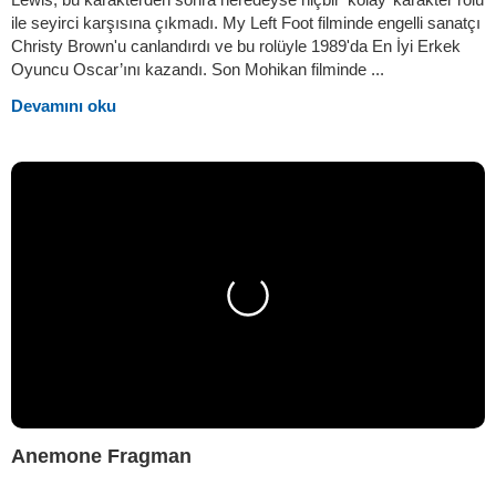
ile seyirci karşısına çıkmadı. My Left Foot filminde engelli sanatçı
Christy Brown'u canlandırdı ve bu rolüyle 1989'da En İyi Erkek
Oyuncu Oscar’ını kazandı. Son Mohikan filminde ...
Devamını oku
Anemone Fragman