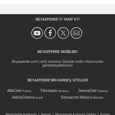
BEYAZPERDE'YI TAKIP ET!
BEYAZPERDE MOBILDE!
Beyazperde.com'u artık sorunsuz biçimde mobil cihazınızdan
görüntüleyebilirsiniz!
BEYAZPERDE'NIN KARDEŞ SİTELERİ
AlloCiné
Filmstarts
SensaCine
Fransa
Almanya
İspanya
AdoroCinema
Sensacine México
brasil
Meksika
Beyazperde Hakkında
|
İletişim
|
Beyazperde Kullanım Şartları
|
Kişisel