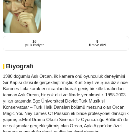
16
9
yıllık kariyer
film ve dizi
Biyografi
1980 doğumlu Aslı Orcan, ilk kamera önü oyunculuk deneyimini
Sır Kapısı dizisi ile gerçekleştirmiştir. Kurt Seyit ve Şura dizisinde
Barones Lola karakterini canlandırarak geniş bir kitle tarafından
tanınan Aslı Orcan, bir çok dizi ve filmde yer almıştır. 1998-2003
yılları arasında Ege Üniversitesi Devlet Türk Musikisi
Konservatuar – Türk Halk Dansları bölümü mezunu olan Orcan,
Magic You Ney Lames Of Passion ekibinde profesyonel dansçılık
yapmıştır.Ekol Drama Okulu Sinema Tv Oyunculuğu Bölümü’nde
de çalışmalar gerçekleştirmiş olan Orcan, Ayla Algan’dan özel
kamera oyunculuğu dersi ve diyalog dersi almıştır.