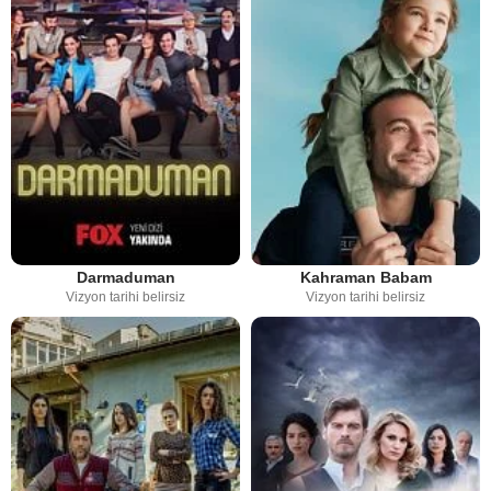
Darmaduman
Kahraman Babam
Vizyon tarihi belirsiz
Vizyon tarihi belirsiz