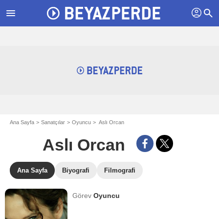
profil
menu
search
Ana Sayfa
Sanatçılar
Oyuncu
Aslı Orcan
Aslı Orcan
Ana Sayfa
Biyografi
Filmografi
Görev
Oyuncu