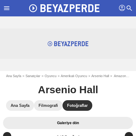
profil
menu
search
Ana Sayfa
Sanatçılar
Oyuncu
Amerikalı Oyuncu
Arsenio Hall
Amazon Women on the Moon : Fotoğraf Arsenio Hall
Arsenio Hall
Ana Sayfa
Filmografi
Fotoğraflar
Galeriye dön