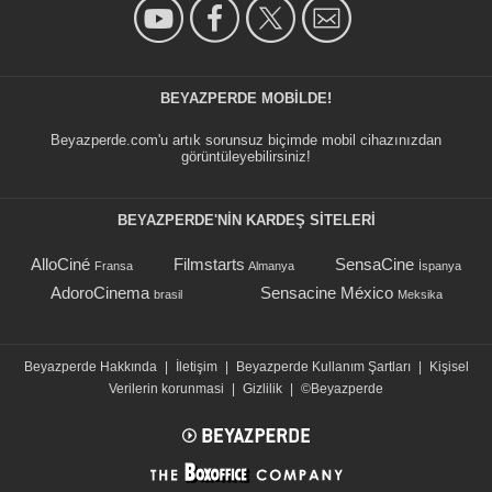
BEYAZPERDE MOBILDE!
Beyazperde.com'u artık sorunsuz biçimde mobil cihazınızdan
görüntüleyebilirsiniz!
BEYAZPERDE'NIN KARDEŞ SİTELERİ
AlloCiné
Filmstarts
SensaCine
Fransa
Almanya
İspanya
AdoroCinema
Sensacine México
brasil
Meksika
Beyazperde Hakkında
|
İletişim
|
Beyazperde Kullanım Şartları
|
Kişisel
Verilerin korunmasi
|
Gizlilik
|
©Beyazperde