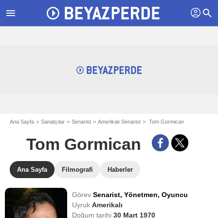
profil
menu
search
Ana Sayfa
Sanatçılar
Senarist
Amerikalı Senarist
Tom Gormican
Tom Gormican
Ana Sayfa
Filmografi
Haberler
Görev
Senarist,
Yönetmen,
Oyuncu
Uyruk
Amerikalı
Doğum tarihi
30 Mart 1970