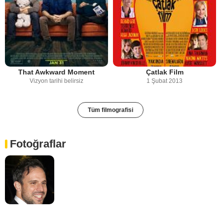
That Awkward Moment
Çatlak Film
Vizyon tarihi belirsiz
1 Şubat 2013
Tüm filmografisi
Fotoğraflar