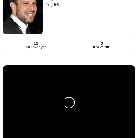
Yaş
56
12
3
yıllık kariyer
film ve dizi