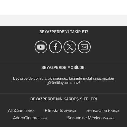
BEYAZPERDE'YI TAKIP ET!
BEYAZPERDE MOBILDE!
Beyazperde.com'u artık sorunsuz biçimde mobil cihazınızdan
görüntüleyebilirsiniz!
BEYAZPERDE'NIN KARDEŞ SİTELERİ
AlloCiné
Filmstarts
SensaCine
Fransa
Almanya
İspanya
AdoroCinema
Sensacine México
brasil
Meksika